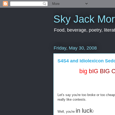
Sky Jack Mo
Food, beverage, poetry, literat
Friday, May 30, 2008
S4S4 and Idiolexicon Sed
big
bIG
BIG 
Let's say you're too broke or too cheap
really like contests.
in luck
Well, you're
!