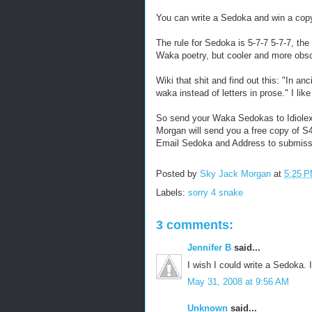
You can write a Sedoka and win a copy
The rule for Sedoka is 5-7-7 5-7-7, th
Waka poetry, but cooler and more obs
Wiki that shit and find out this: "In a
waka instead of letters in prose." I lik
So send your Waka Sedokas to Idiolexic
Morgan will send you a free copy of S
Email Sedoka and Address to submiss
Posted by
Sky Jack Morgan
at
5:25 
Labels:
sorry 4 snake
3 comments:
Jennifer B
said...
I wish I could write a Sedoka. I'
May 31, 2008 at 9:56 AM
Unknown
said...