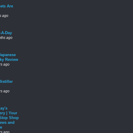
ets Are
s ago
l-A-Day
ths ago
Japanese
ky Review
rs ago
istiller
rs ago
ay's
ery | Your
Stop Shop
News and
e
rs ago