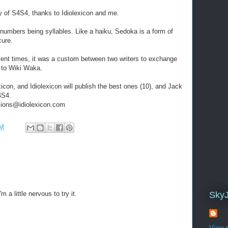
 of S4S4, thanks to Idiolexicon and me.
e numbers being syllables. Like a haiku, Sedoka is a form of
cure.
ncient times, it was a custom between two writers to exchange
e to Wiki Waka.
on, and Idiolexicon will publish the best ones (10), and Jack
4S4.
ions@idiolexicon.com
PM
m a little nervous to try it.
Sky
View m