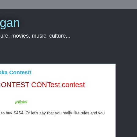
rgan
ure, movies, music, culture...
oka Contest!
CONTEST
CONTest
contest
¡Hijole!
 to buy S4S4. Or let's say that you really like rules and you