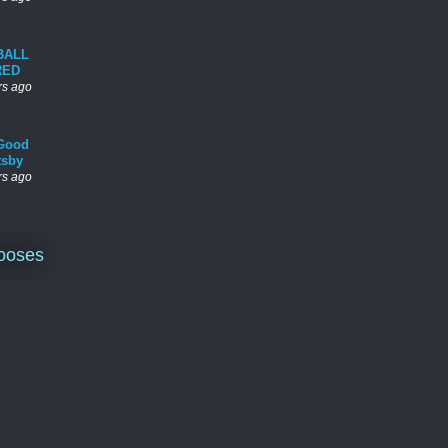
BALL
RED
rs ago
Good
tsby
rs ago
ooses