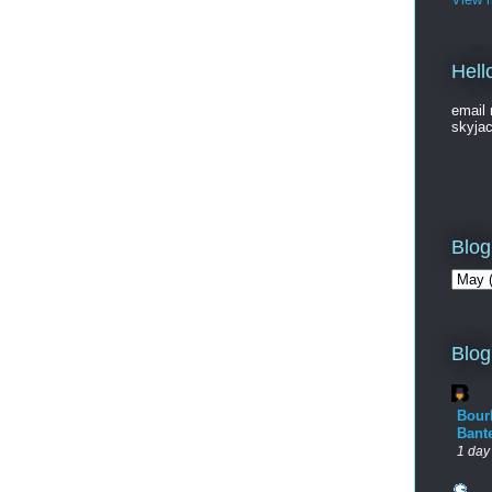
Hell
email 
skyja
Blog
Blog
Bour
Bant
1 day