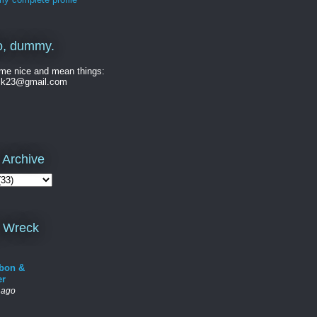
o, dummy.
me nice and mean things:
ck23@gmail.com
 Archive
 Wreck
bon &
er
 ago