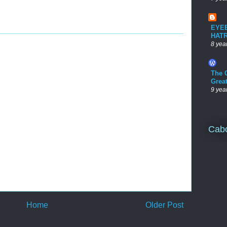
EYE
HAT
8 yea
The 
Grea
9 yea
Cab
Home
Older Post