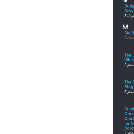
Budg
Sexy
5 day
Skul
2 mon
The 
Whis
2 yea
The D
Blog
5 yea
Sund
Groc
One 
for 
Booz
7 yea